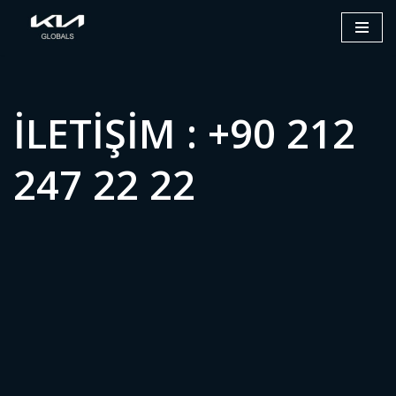
İ
ç
e
r
ILETIŞIM : +90 212
i
ğ
247 22 22
e
g
e
ç