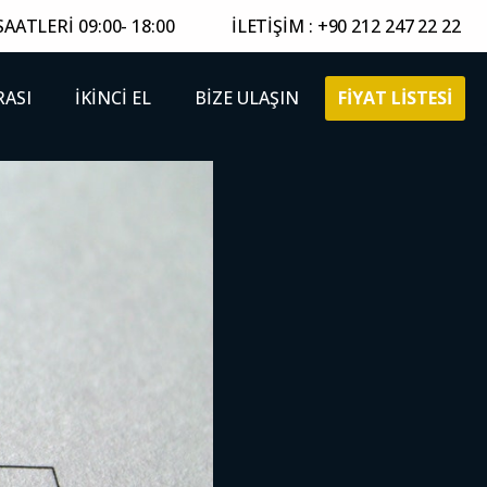
AATLERİ 09:00- 18:00
İLETİŞİM : +90 212 247 22 22
FİYAT LİSTESİ
RASI
İKİNCİ EL
BİZE ULAŞIN