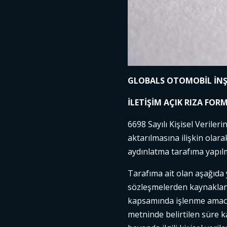
GLOBALS OTOMOBİL İNŞA
İLETİŞİM AÇIK RIZA FOR
6698 Sayılı Kişisel Verile
aktarılmasına ilişkin olar
aydınlatma tarafıma yapılm
Tarafıma ait olan aşağıda 
sözleşmelerden kaynaklanan 
kapsamında işlenme amacıyl
metninde belirtilen süre 