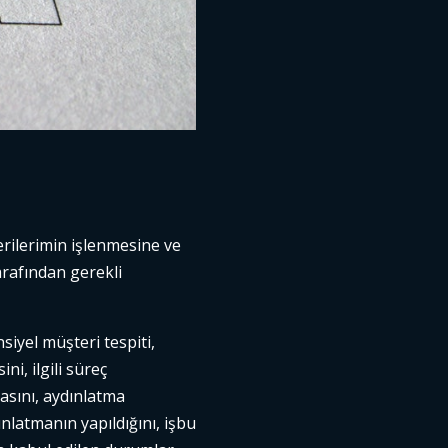
erilerimin işlenmesine ve
arafından gerekli
iyel müşteri tespiti,
i, ilgili süreç
masını, aydınlatma
latmanın yapıldığını, işbu