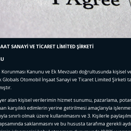
AT SANAYİ VE TİCARET LİMİTED ŞİRKETİ
MU
rin Korunması Kanunu ve Ek Mevzuatı doğrultusunda kişisel v
ak Globals Otomobil İnşaat Sanayi ve Ticaret Limited Şirketi t
ıştır.
yer alan kişisel verilerimin hizmet sunumu, pazarlama, potans
karşılıklı edimlerin yerine getirilmesi amaçlarıyla işlenmesin
a sınırlı olmak üzere kullanılmasını ve 3. Kişilerle paylaşıl
kapsamında saklanmasını ve bu hususta tarafıma gerekli aydın