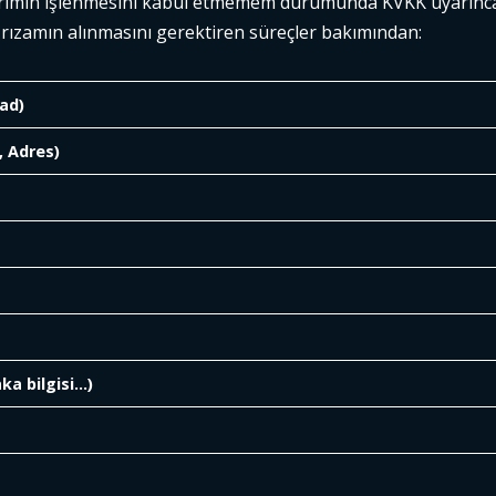
rilerimin işlenmesini kabul etmemem durumunda KVKK uyarınc
k rızamın alınmasını gerektiren süreçler bakımından:
yad)
, Adres)
aka bilgisi…)